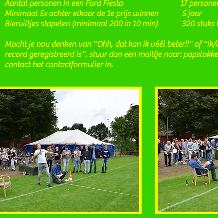
Aantal personen in een Ford Fiesta 17 persone
Minimaal 5x achter elkaar de 1e prijs winnen 5 jaar
Bierviltjes stapelen (minimaal 200 in 10 min) 320 stuks i
Mocht je nou denken van ''Ohh, dat kan ik véél beter!!'' of ''ik
record geregistreerd is'', stuur dan een mailtje naar:
papslokke
contact het contactformulier in.