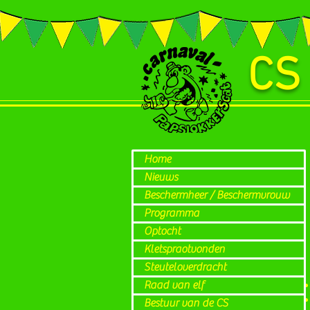
CS
Home
Nieuws
Beschermheer / Beschermvrouw
Programma
Optocht
Kletspraotvonden
Steuteloverdracht
Raad van elf
Bestuur van de CS