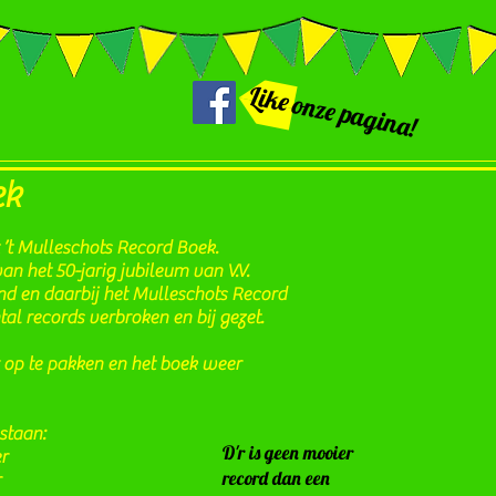
Like onze pagina!
ek
 ’t Mulleschots Record Boek.
an het 50-jarig jubileum van V.V.
nd en daarbij het Mulleschots Record
al records verbroken en bij gezet.
 op te pakken en het boek weer
staan:
D'r is geen mooier
r
record dan een
r