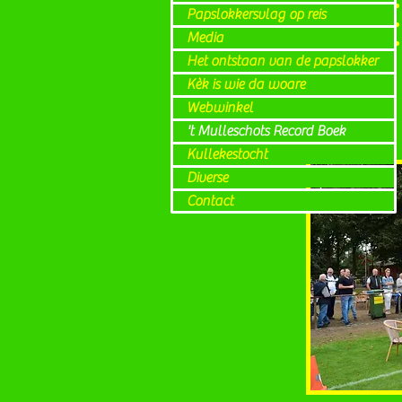
Papslokkersvlag op reis
Media
Het ontstaan van de papslokker
Kèk is wie da woare
Webwinkel
't Mulleschots Record Boek
Kullekestocht
Diverse
Contact