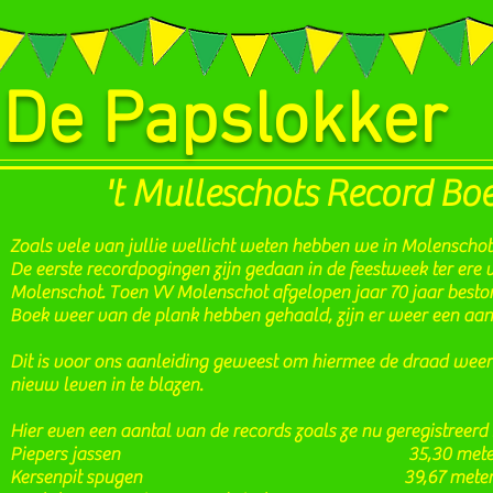
 De Papslokker
't Mulleschots Record Bo
Zoals vele van jullie wellicht weten hebben we in Molenschot
De eerste recordpogingen zijn gedaan in de feestweek ter ere v
Molenschot. Toen VV Molenschot afgelopen jaar 70 jaar besto
Boek weer van de plank hebben gehaald, zijn er weer een aant
Dit is voor ons aanleiding geweest om hiermee de draad weer
nieuw leven in te blazen.
Hier even een aantal van de records zoals ze nu geregistreerd 
Piepers jassen 35,30 mete
Kersenpit spugen 39,67 mete