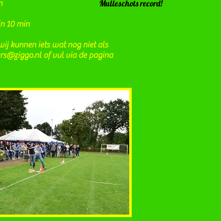
Mulleschots record!
n
n 10 min
/wij kunnen iets wat nog niet als
rs@ziggo.nl
of vul via de pagina